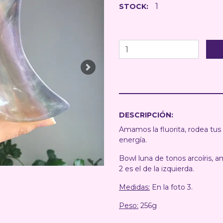
1
STOCK:
Next
DESCRIPCIÓN:
Amamos la fluorita, rodea tus 
energía.
Bowl luna de tonos arcoíris, a
2 es el de la izquierda.
Medidas:
En la foto 3.
Peso:
256g