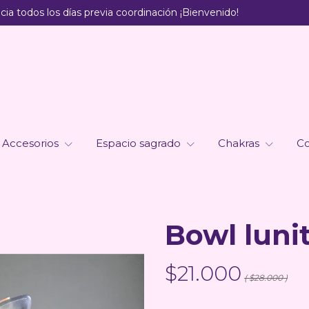
ia todos los días previa coordinación ¡Bienvenido!
Accesorios
Espacio sagrado
Chakras
Co
Bowl lunit
$21.000
( $28.000 )