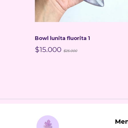
Hadita fluorita 1
$15.000
$30.000
Me