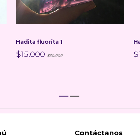
Hadita fluorita 2
Pu
$15.000
$
$30.000
nú
Contáctanos