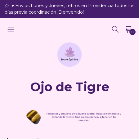
♥ Envíos Lunes y Jueves, retiros en Providencia todos los
días previa coordinación ¡Bienvenido!
0
Ojo de Tigre