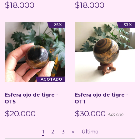
$18.000
$18.000
-25%
-33%
AGOTADO
Esfera ojo de tigre -
Esfera ojo de tigre -
OT5
OT1
$20.000
$30.000
$45.000
1
2
3
»
Último