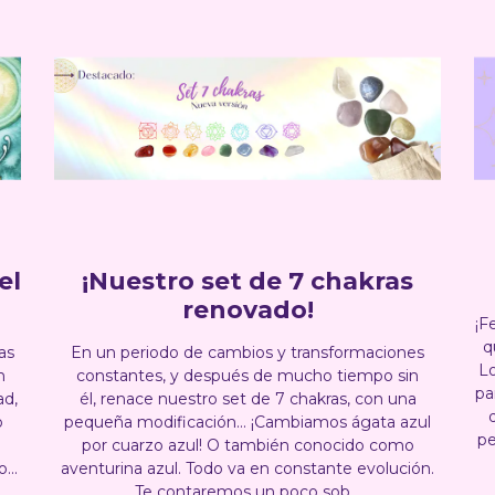
el
¡Nuestro set de 7 chakras
renovado!
¡F
q
as
En un periodo de cambios y transformaciones
L
n
constantes, y después de mucho tiempo sin
pa
ad,
él, renace nuestro set de 7 chakras, con una
o
pequeña modificación... ¡Cambiamos ágata azul
pe
por cuarzo azul! O también conocido como
...
aventurina azul. Todo va en constante evolución.
Te contaremos un poco sob...