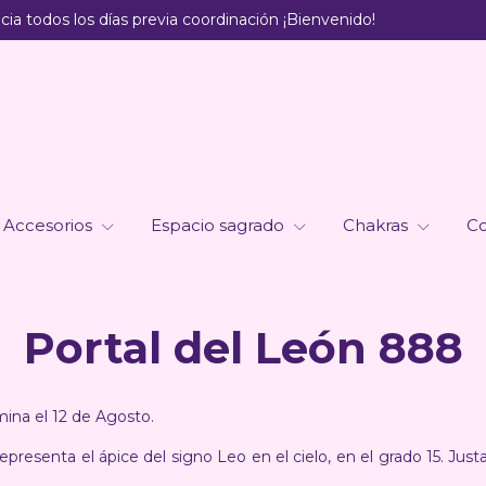
ia todos los días previa coordinación ¡Bienvenido!
Accesorios
Espacio sagrado
Chakras
Co
Portal del León 888
mina el 12 de Agosto.
presenta el ápice del signo Leo en el cielo, en el grado 15. Just