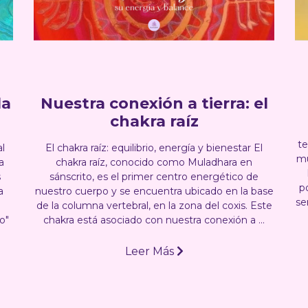
la
Nuestra conexión a tierra: el
chakra raíz
te
l
El chakra raíz: equilibrio, energía y bienestar El
mu
a
chakra raíz, conocido como Muladhara en
s
sánscrito, es el primer centro energético de
po
a
nuestro cuerpo y se encuentra ubicado en la base
se
de la columna vertebral, en la zona del coxis. Este
o"
chakra está asociado con nuestra conexión a ...
Leer Más