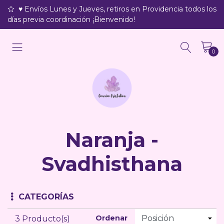
♥ Envíos Lunes y Jueves, retiros en Providencia todos los
días previa coordinación ¡Bienvenido!
0
Naranja -
Svadhisthana
CATEGORÍAS
Ordenar
3 Producto(s)