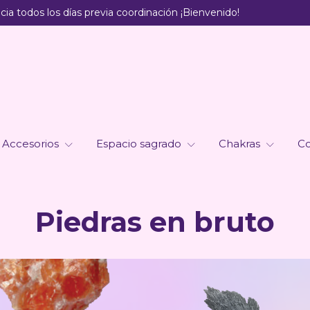
ia todos los días previa coordinación ¡Bienvenido!
Accesorios
Espacio sagrado
Chakras
Co
Piedras en bruto