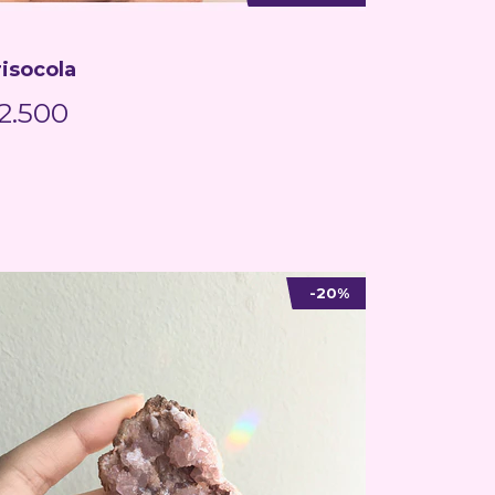
risocola
2.500
-20%