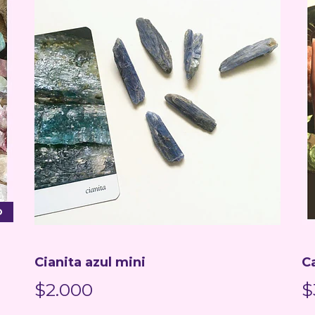
O
Cianita azul mini
Ca
$2.000
$