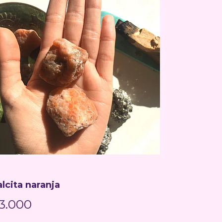
lcita naranja
3.000