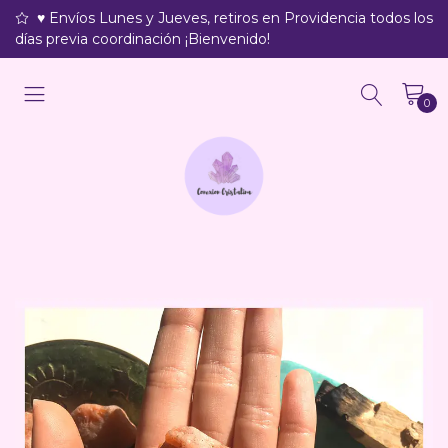
♥ Envíos Lunes y Jueves, retiros en Providencia todos los
días previa coordinación ¡Bienvenido!
0