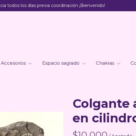
ia todos los días previa coordinación ¡Bienvenido!
Accesorios
Espacio sagrado
Chakras
Co
Colgante 
en cilindr
$10.000