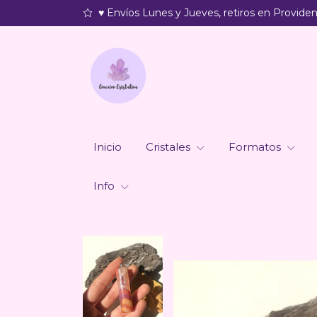
♥ Envíos Lunes y Jueves, retiros en Providenc
Inicio
Cristales
Formatos
Info