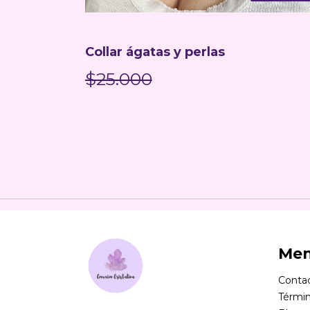
Collar ágatas y perlas
$25.000
Me
Conta
Términ