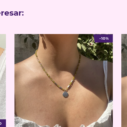
resar:
-10%
O