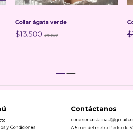
Collar ágata verde
Co
$13.500
$
$15.000
nú
Contáctanos
conexioncristalinacl@gmail.c
cto
os y Condiciones
A 5 min del metro Pedro de Va