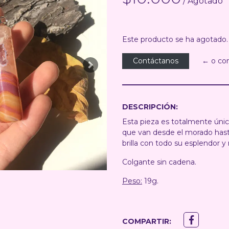
/ Agotado
Este producto se ha agotado.
Contáctanos
← o co
Next
DESCRIPCIÓN:
Esta pieza es totalmente únic
que van desde el morado hasta
brilla con todo su esplendor y 
Colgante sin cadena.
Peso:
19g.
COMPARTIR: