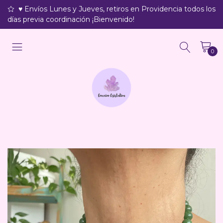
♥ Envíos Lunes y Jueves, retiros en Providencia todos los
días previa coordinación ¡Bienvenido!
0