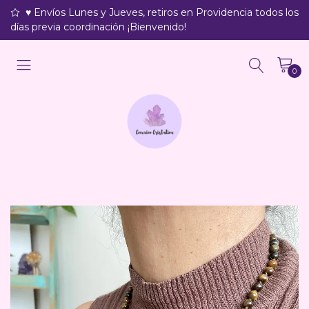
♥ Envíos Lunes y Jueves, retiros en Providencia todos los
días previa coordinación ¡Bienvenido!
0