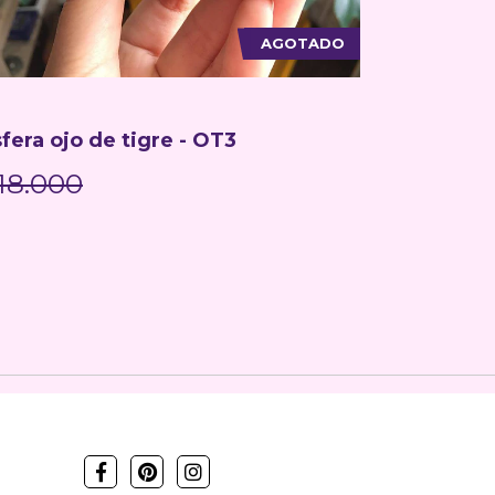
AGOTADO
fera ojo de tigre - OT3
Esfera oj
18.000
$18.00