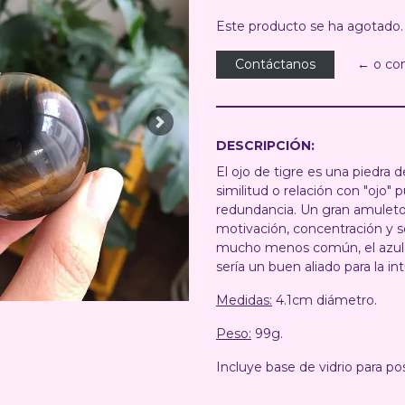
Este producto se ha agotado.
Contáctanos
← o co
Next
DESCRIPCIÓN:
El ojo de tigre es una piedra 
similitud o relación con "ojo"
redundancia. Un gran amuleto
motivación, concentración y s
mucho menos común, el azul r
sería un buen aliado para la in
Medidas:
4.1cm diámetro.
Peso:
99g.
Incluye base de vidrio para pos