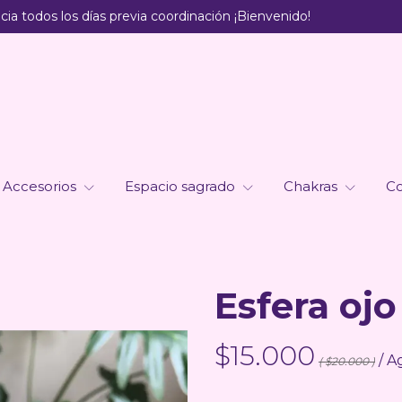
ia todos los días previa coordinación ¡Bienvenido!
Accesorios
Espacio sagrado
Chakras
Co
Esfera ojo
$15.000
/ A
( $20.000 )