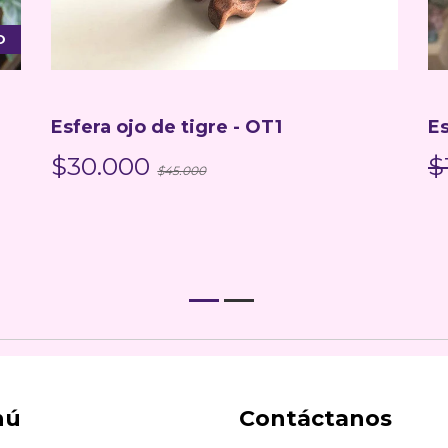
O
Esfera ojo de tigre - OT1
Es
$30.000
$
$45.000
nú
Contáctanos