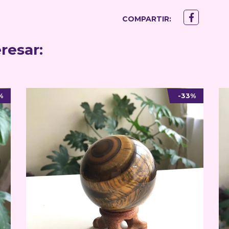
COMPARTIR:
resar:
%
-33%