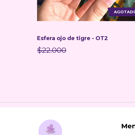
AGOTADO
AGOTAD
Esfera ojo de tigre - OT2
$22.000
Me