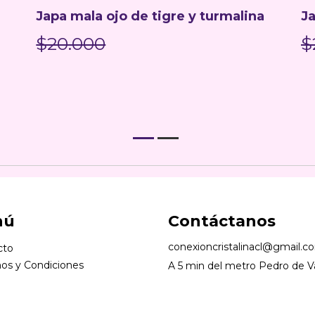
Japa mala ojo de tigre y turmalina
J
$20.000
$
nú
Contáctanos
conexioncristalinacl@gmail.c
cto
os y Condiciones
A 5 min del metro Pedro de Va