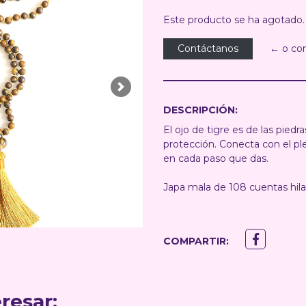
Este producto se ha agotado.
Contáctanos
← o co
Next
DESCRIPCIÓN:
El ojo de tigre es de las piedr
protección. Conecta con el ple
en cada paso que das.
Japa mala de 108 cuentas hi
COMPARTIR:
resar: