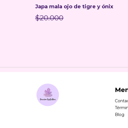
Japa mala ojo de tigre y ónix
$20.000
Me
Conta
Términ
Blog