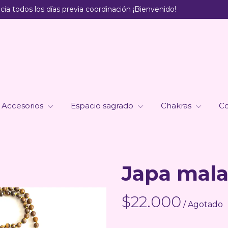
ia todos los días previa coordinación ¡Bienvenido!
Accesorios
Espacio sagrado
Chakras
Co
Japa mala
$22.000
/ Agotado