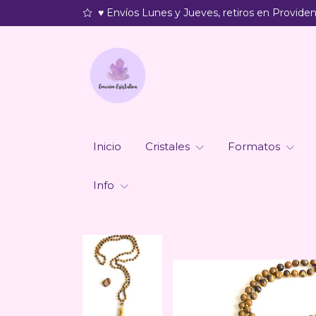
♥ Envíos Lunes y Jueves, retiros en Providenc
Inicio
Cristales
Formatos
Info