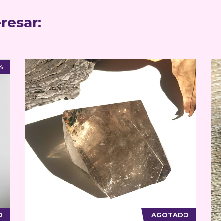
resar:
%
O
AGOTADO