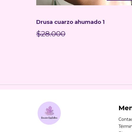
F2
Drusa cuarzo ahumado 1
$28.000
Me
Conta
Términ