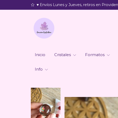
♥ Envíos Lunes y Jueves, retiros en Providenc
Inicio
Cristales
Formatos
Info