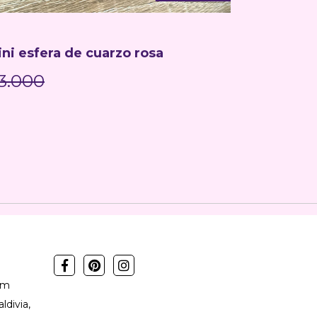
ni esfera de cuarzo rosa
Esfera pie
3.000
$36.00
om
ldivia,