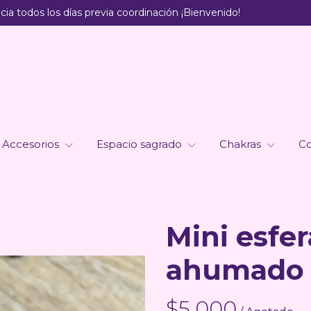
ia todos los días previa coordinación ¡Bienvenido!
Accesorios
Espacio sagrado
Chakras
Co
Mini esfe
ahumado
$5.000