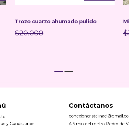
Trozo cuarzo ahumado pulido
Mi
$20.000
$
nú
Contáctanos
conexioncristalinacl@gmail.c
cto
os y Condiciones
A 5 min del metro Pedro de Va