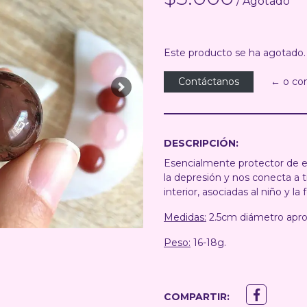
/ Agotado
Este producto se ha agotado.
Contáctanos
← o co
Next
DESCRIPCIÓN:
Esencialmente protector de e
la depresión y nos conecta a ti
interior, asociadas al niño y la 
Medidas:
2.5cm diámetro apro
Peso:
16-18g.
COMPARTIR: