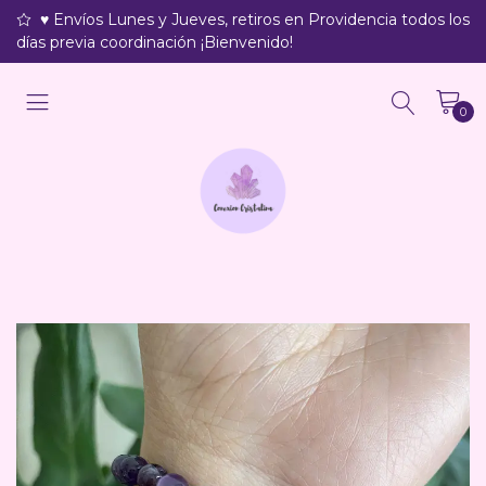
♥ Envíos Lunes y Jueves, retiros en Providencia todos los
días previa coordinación ¡Bienvenido!
0