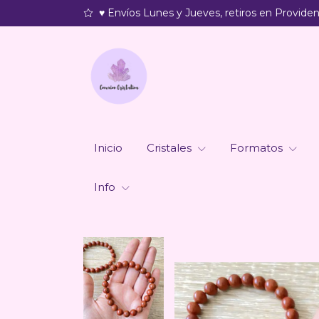
♥ Envíos Lunes y Jueves, retiros en Providenc
Inicio
Cristales
Formatos
Info