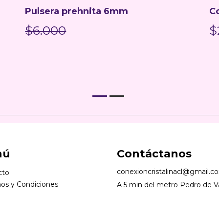
Pulsera prehnita 6mm
Co
$6.000
$
nú
Contáctanos
conexioncristalinacl@gmail.c
cto
os y Condiciones
A 5 min del metro Pedro de Va