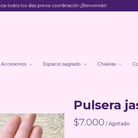
ia todos los días previa coordinación ¡Bienvenido!
Accesorios
Espacio sagrado
Chakras
Co
Pulsera j
$7.000
/ Agotado