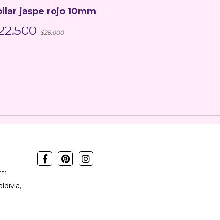
llar jaspe rojo 10mm
Pulsera 
22.500
$6.000
$25.000
om
ldivia,