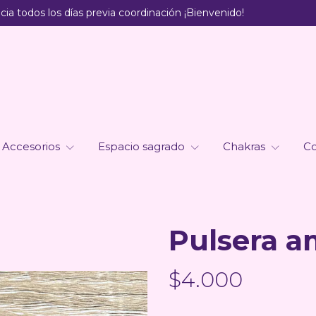
ia todos los días previa coordinación ¡Bienvenido!
Accesorios
Espacio sagrado
Chakras
Co
Pulsera a
$4.000