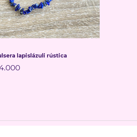
lsera lapislázuli rústica
Pulsera 
4.000
$7.000