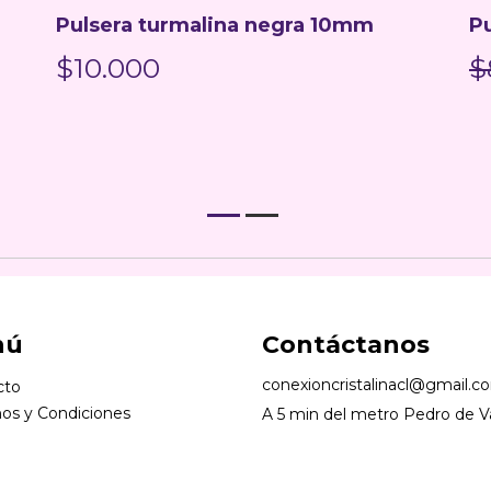
Pulsera turmalina negra 10mm
P
$10.000
$
nú
Contáctanos
conexioncristalinacl@gmail.c
cto
os y Condiciones
A 5 min del metro Pedro de Va