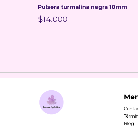
do 6mm
Pulsera turmalina negra 10mm
$14.000
Me
Conta
Términ
Blog