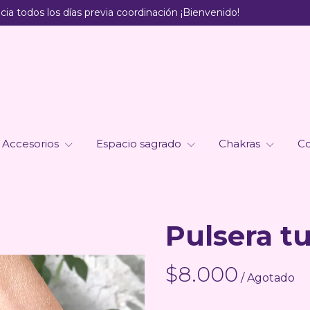
ia todos los días previa coordinación ¡Bienvenido!
Accesorios
Espacio sagrado
Chakras
Co
Pulsera t
$8.000
/ Agotado