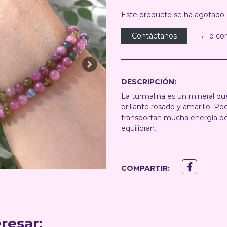
Este producto se ha agotado.
Contáctanos
← o co
Next
DESCRIPCIÓN:
La turmalina es un mineral qu
brillante rosado y amarillo. Po
transportan mucha energía ben
equilibran.
COMPARTIR:
resar: