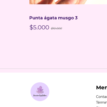
2
Punta ágata musgo 3
$5.000
$10.000
Me
Conta
Términ