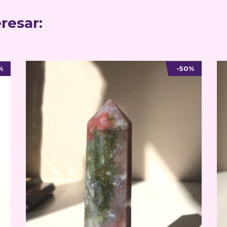
resar:
%
-50%