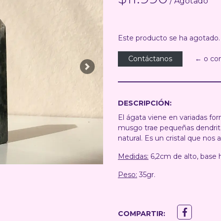
/ Agotado
Este producto se ha agotado.
Contáctanos
← o co
Next
DESCRIPCIÓN:
El ágata viene en variadas fo
musgo trae pequeñas dendrita
natural. Es un cristal que nos 
Medidas:
6,2cm de alto, base
Peso:
35gr.
COMPARTIR: