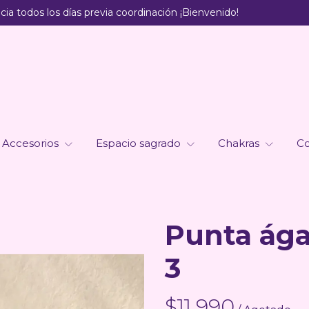
ia todos los días previa coordinación ¡Bienvenido!
Accesorios
Espacio sagrado
Chakras
Co
Punta ág
3
$11.990