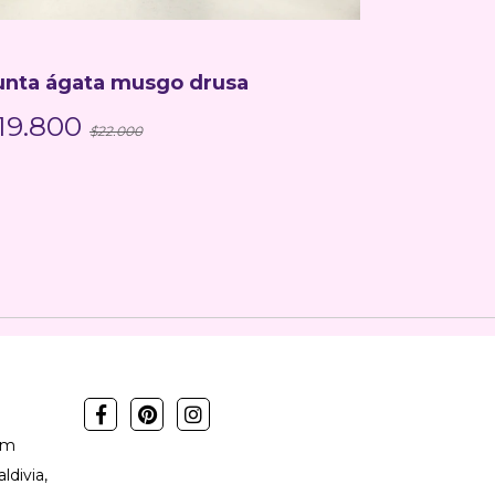
unta ágata musgo drusa
Punta ág
19.800
$4.000
$22.000
om
ldivia,