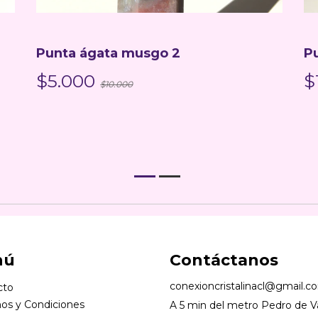
Punta ágata musgo 2
P
$5.000
$
$10.000
nú
Contáctanos
conexioncristalinacl@gmail.c
cto
os y Condiciones
A 5 min del metro Pedro de Va