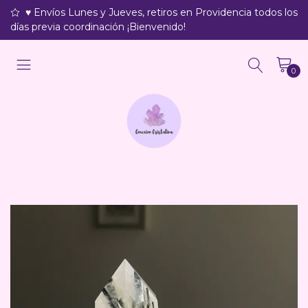
♥ Envíos Lunes y Jueves, retiros en Providencia todos los
días previa coordinación ¡Bienvenido!
0