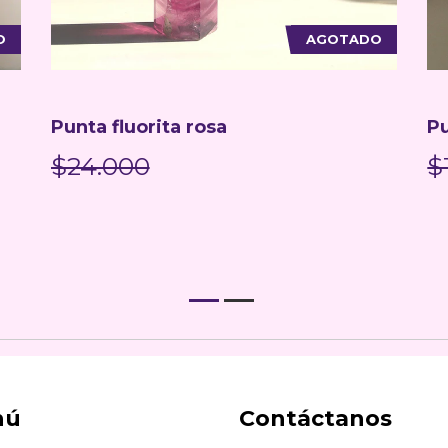
O
AGOTADO
Punta fluorita arcoíris
Pu
$18.000
$
nú
Contáctanos