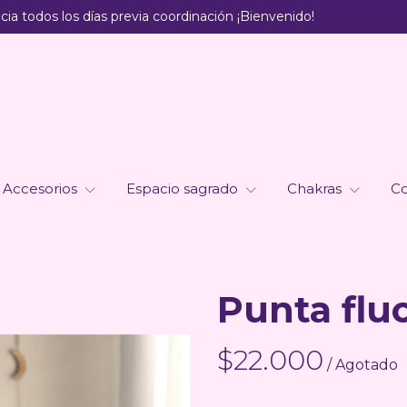
ia todos los días previa coordinación ¡Bienvenido!
Accesorios
Espacio sagrado
Chakras
Co
Punta fluo
$22.000
/ Agotado