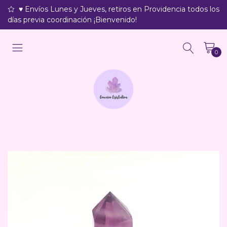
♥ Envíos Lunes y Jueves, retiros en Providencia todos los
días previa coordinación ¡Bienvenido!
0