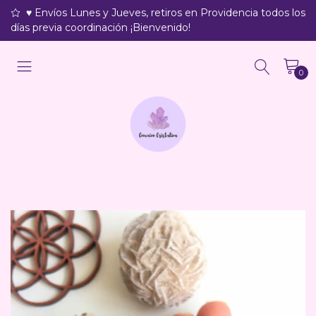
♥ Envíos Lunes y Jueves, retiros en Providencia todos los
días previa coordinación ¡Bienvenido!
0