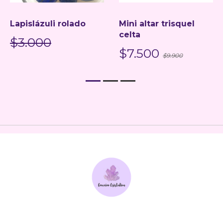
Lapislázuli rolado
Mini altar trisquel
celta
$3.000
$7.500
$9.900