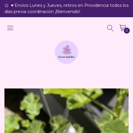
♥ Envíos Lunes y Jueves, retiros en Providencia todos los
días previa coordinación ¡Bienvenido!
0