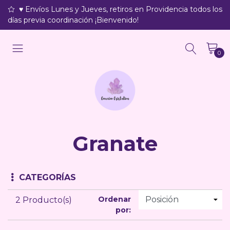
♥ Envíos Lunes y Jueves, retiros en Providencia todos los
días previa coordinación ¡Bienvenido!
0
Granate
CATEGORÍAS
Ordenar
2 Producto(s)
por: