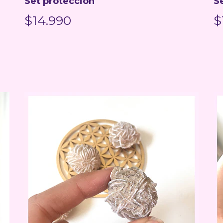
Set protección
Se
$14.990
$