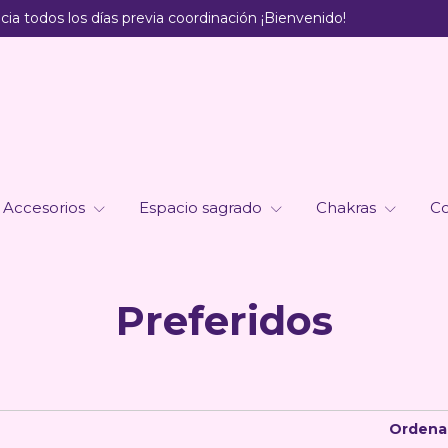
ia todos los días previa coordinación ¡Bienvenido!
Accesorios
Espacio sagrado
Chakras
Co
Preferidos
Ordenar