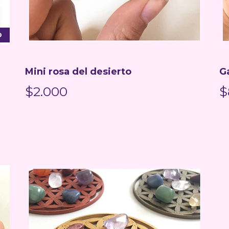
O
Mini rosa del desierto
G
$2.000
$