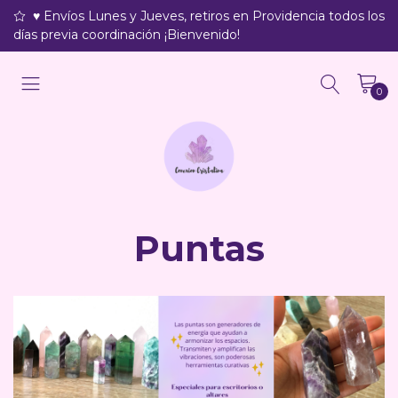
♥ Envíos Lunes y Jueves, retiros en Providencia todos los
días previa coordinación ¡Bienvenido!
0
Puntas